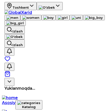
Toshkent
Izlash
Izlash
Yuklanmoqda...
Asosiy
Katalog