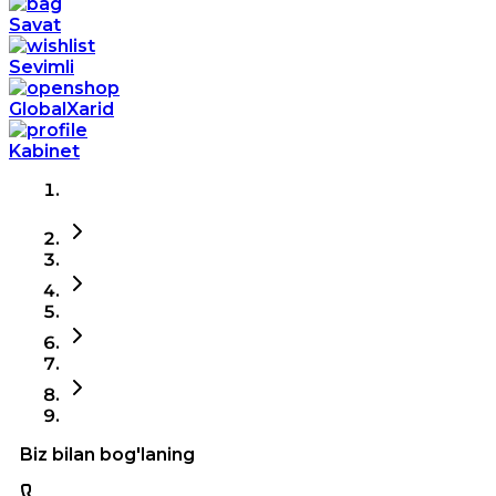
Savat
Sevimli
GlobalXarid
Kabinet
Biz bilan bog'laning