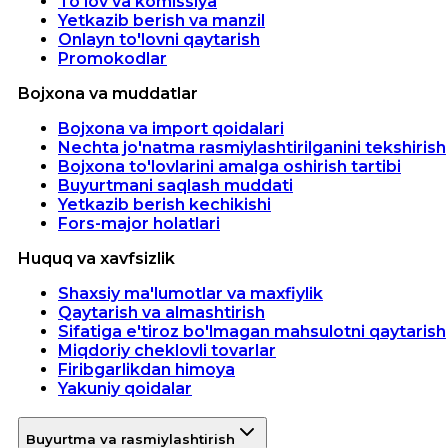
To'lov va komissiya
Yetkazib berish va manzil
Onlayn to'lovni qaytarish
Promokodlar
Bojxona va muddatlar
Bojxona va import qoidalari
Nechta jo'natma rasmiylashtirilganini tekshirish
Bojxona to'lovlarini amalga oshirish tartibi
Buyurtmani saqlash muddati
Yetkazib berish kechikishi
Fors-major holatlari
Huquq va xavfsizlik
Shaxsiy ma'lumotlar va maxfiylik
Qaytarish va almashtirish
Sifatiga e'tiroz bo'lmagan mahsulotni qaytarish
Miqdoriy cheklovli tovarlar
Firibgarlikdan himoya
Yakuniy qoidalar
Buyurtma va rasmiylashtirish