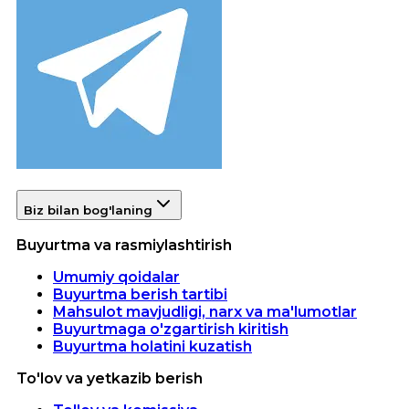
Biz bilan bog'laning
Buyurtma va rasmiylashtirish
Umumiy qoidalar
Buyurtma berish tartibi
Mahsulot mavjudligi, narx va ma'lumotlar
Buyurtmaga o'zgartirish kiritish
Buyurtma holatini kuzatish
To'lov va yetkazib berish