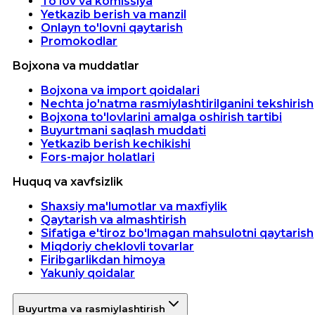
To'lov va komissiya
Yetkazib berish va manzil
Onlayn to'lovni qaytarish
Promokodlar
Bojxona va muddatlar
Bojxona va import qoidalari
Nechta jo'natma rasmiylashtirilganini tekshirish
Bojxona to'lovlarini amalga oshirish tartibi
Buyurtmani saqlash muddati
Yetkazib berish kechikishi
Fors-major holatlari
Huquq va xavfsizlik
Shaxsiy ma'lumotlar va maxfiylik
Qaytarish va almashtirish
Sifatiga e'tiroz bo'lmagan mahsulotni qaytarish
Miqdoriy cheklovli tovarlar
Firibgarlikdan himoya
Yakuniy qoidalar
Buyurtma va rasmiylashtirish