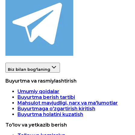
Biz bilan bog'laning
Buyurtma va rasmiylashtirish
Umumiy qoidalar
Buyurtma berish tartibi
Mahsulot mavjudligi, narx va ma'lumotlar
Buyurtmaga o'zgartirish kiritish
Buyurtma holatini kuzatish
To'lov va yetkazib berish