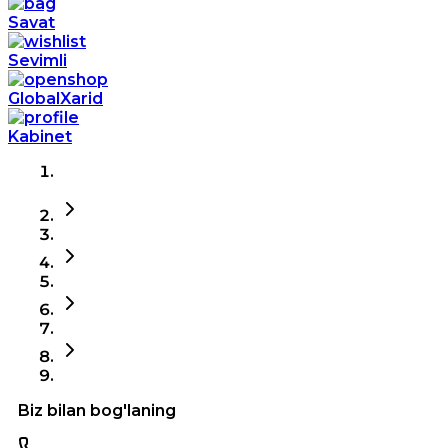
Savat
Sevimli
GlobalXarid
Kabinet
Biz bilan bog'laning