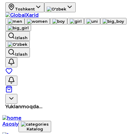
Toshkent
Izlash
Izlash
Yuklanmoqda...
Asosiy
Katalog