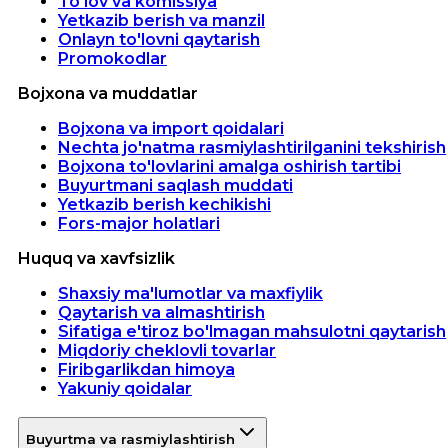
To'lov va komissiya
Yetkazib berish va manzil
Onlayn to'lovni qaytarish
Promokodlar
Bojxona va muddatlar
Bojxona va import qoidalari
Nechta jo'natma rasmiylashtirilganini tekshirish
Bojxona to'lovlarini amalga oshirish tartibi
Buyurtmani saqlash muddati
Yetkazib berish kechikishi
Fors-major holatlari
Huquq va xavfsizlik
Shaxsiy ma'lumotlar va maxfiylik
Qaytarish va almashtirish
Sifatiga e'tiroz bo'lmagan mahsulotni qaytarish
Miqdoriy cheklovli tovarlar
Firibgarlikdan himoya
Yakuniy qoidalar
Buyurtma va rasmiylashtirish