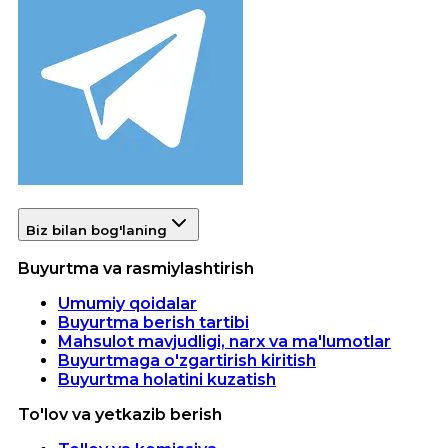
Biz bilan bog'laning
Buyurtma va rasmiylashtirish
Umumiy qoidalar
Buyurtma berish tartibi
Mahsulot mavjudligi, narx va ma'lumotlar
Buyurtmaga o'zgartirish kiritish
Buyurtma holatini kuzatish
To'lov va yetkazib berish