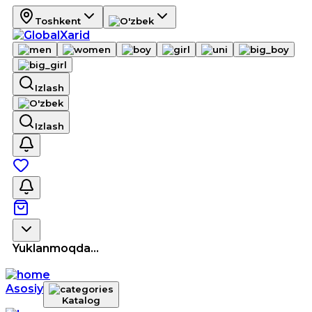
Toshkent
Izlash
Izlash
Yuklanmoqda...
Asosiy
Katalog