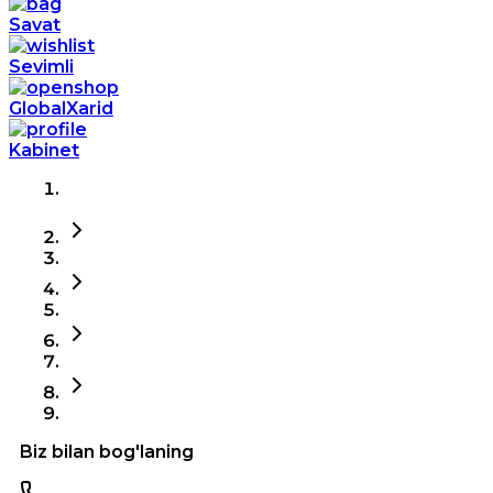
Savat
Sevimli
GlobalXarid
Kabinet
Biz bilan bog'laning