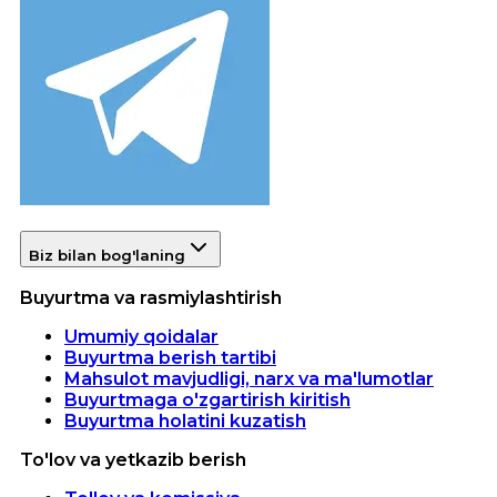
Biz bilan bog'laning
Buyurtma va rasmiylashtirish
Umumiy qoidalar
Buyurtma berish tartibi
Mahsulot mavjudligi, narx va ma'lumotlar
Buyurtmaga o'zgartirish kiritish
Buyurtma holatini kuzatish
To'lov va yetkazib berish