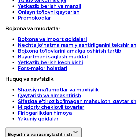
To'lov va komissiya
Yetkazib berish va manzil
Onlayn to'lovni qaytarish
Promokodlar
Bojxona va muddatlar
Bojxona va import qoidalari
Nechta jo'natma rasmiylashtirilganini tekshirish
Bojxona to'lovlarini amalga oshirish tartibi
Buyurtmani saqlash muddati
Yetkazib berish kechikishi
Fors-major holatlari
Huquq va xavfsizlik
Shaxsiy ma'lumotlar va maxfiylik
Qaytarish va almashtirish
Sifatiga e'tiroz bo'lmagan mahsulotni qaytarish
Miqdoriy cheklovli tovarlar
Firibgarlikdan himoya
Yakuniy qoidalar
Buyurtma va rasmiylashtirish