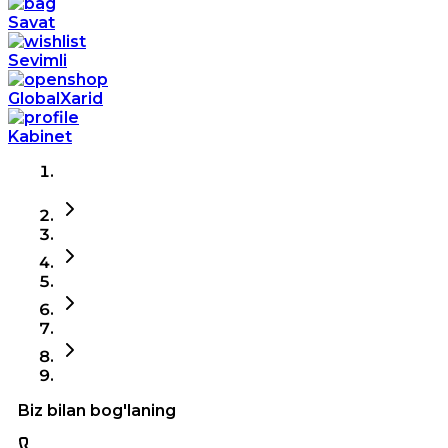
Savat
Sevimli
GlobalXarid
Kabinet
Biz bilan bog'laning