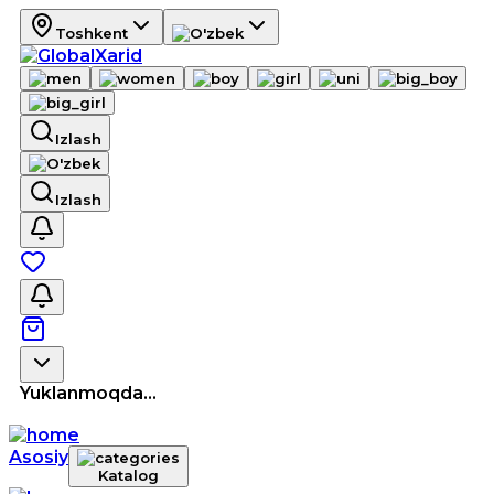
Toshkent
Izlash
Izlash
Yuklanmoqda...
Asosiy
Katalog